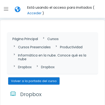
Salta al contenido principal
Está usando el acceso para invitados (
Panel lateral
Acceder
)
Página Principal
Cursos
Cursos Presenciales
Productividad
Informática en la nube. Conoce qué es la
nube
Dropbox
Dropbox
Volver a la portada del curso
Dropbox