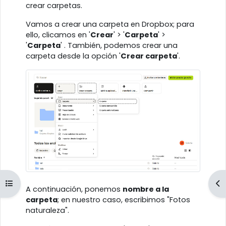
crear carpetas.
Vamos a crear una carpeta en Dropbox; para
ello, clicamos en '
Crear
' > '
Carpeta
' >
'
Carpeta
' . También, podemos crear una
carpeta desde la opción '
Crear carpeta
'.
Abrir índice del curso
Ab
A continuación, ponemos
nombre a la
carpeta
; en nuestro caso, escribimos "Fotos
naturaleza".