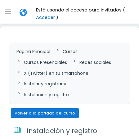
Salta al contenido principal
Está usando el acceso para invitados (
Panel lateral
Acceder
)
Página Principal
Cursos
Cursos Presenciales
Redes sociales
X (Twitter) en tu smartphone
Instalar y registrarse
Instalación y registro
Volver a la portada del curso
Instalación y registro