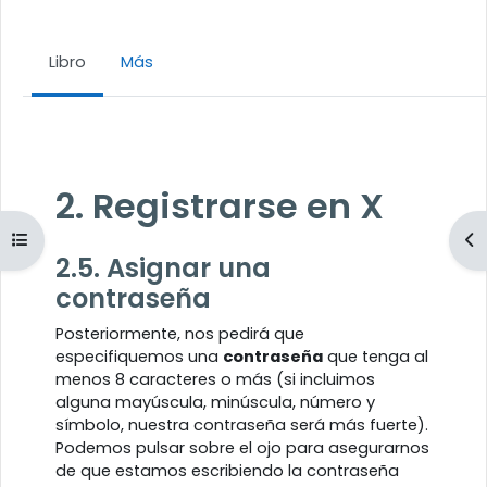
Libro
Más
Requisitos de finalización
2. Registrarse en X
Abrir índice del curso
Ab
2.5. Asignar una
contraseña
Posteriormente, nos pedirá que
especifiquemos una
contraseña
que tenga al
menos 8 caracteres o más (si incluimos
alguna mayúscula, minúscula, número y
símbolo, nuestra contraseña será más fuerte).
Podemos pulsar sobre el ojo para asegurarnos
de que estamos escribiendo la contraseña