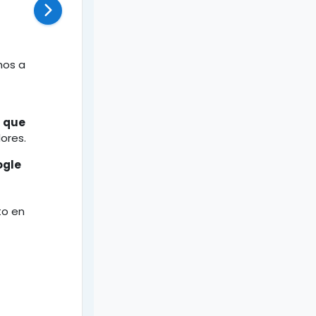
mos a
s que
ores.
ogle
o
to en