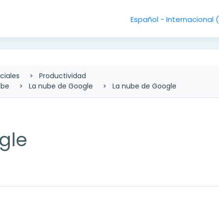
Español - Internacional ‎
ciales
Productividad
ube
La nube de Google
La nube de Google
gle