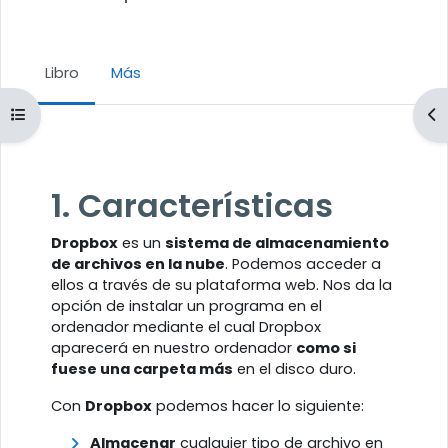
Libro
Más
Abrir índice del curso
Ab
Requisitos de finalización
1. Características
Dropbox
es un
sistema de almacenamiento
de archivos en la nube
. Podemos acceder a
ellos a través de su plataforma web. Nos da la
opción de instalar un programa en el
ordenador mediante el cual Dropbox
aparecerá en nuestro ordenador
como si
fuese una carpeta más
en el disco duro.
Con
Dropbox
podemos hacer lo siguiente:
Almacenar
cualquier tipo de archivo en