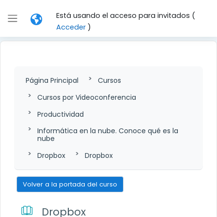
Salta al contenido principal
Está usando el acceso para invitados (
Panel lateral
Acceder
)
Página Principal
Cursos
Cursos por Videoconferencia
Productividad
Informática en la nube. Conoce qué es la
nube
Dropbox
Dropbox
Volver a la portada del curso
Dropbox