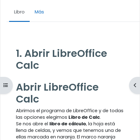
Libro
Más
Requisitos de finalización
1. Abrir LibreOffice
Calc
Abrir LibreOffice
Abrir índice del curso
Ab
Calc
Abrimos el programa de LibreOffice y de todas
las opciones elegimos
Libro de Calc
.
Se nos abre el
libro de cálculo
, la hoja está
llena de celdas, y vemos que tenemos una de
ellas marcada en naranja. El marco naranja