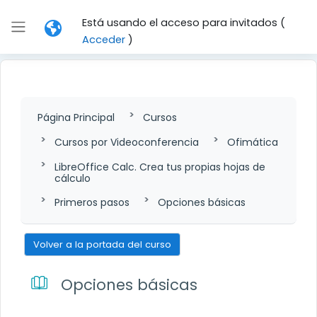
Salta al contenido principal
Está usando el acceso para invitados (
Panel lateral
Acceder
)
Página Principal
Cursos
Cursos por Videoconferencia
Ofimática
LibreOffice Calc. Crea tus propias hojas de
cálculo
Primeros pasos
Opciones básicas
Volver a la portada del curso
Opciones básicas