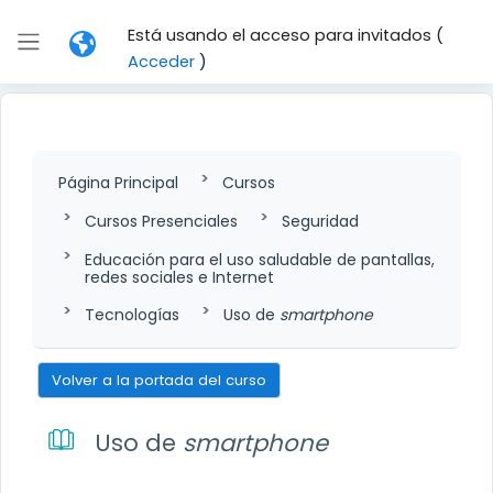
Salta al contenido principal
Está usando el acceso para invitados (
Panel lateral
Acceder
)
Página Principal
Cursos
Cursos Presenciales
Seguridad
Educación para el uso saludable de pantallas,
redes sociales e Internet
Tecnologías
Uso de
smartphone
Volver a la portada del curso
Uso de
smartphone