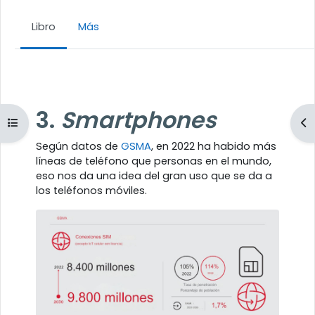
Libro
Más
Requisitos de finalización
3.
Smartphones
Abrir índice del curso
Ab
Según datos de
GSMA
, en 2022 ha habido más
líneas de teléfono que personas en el mundo,
eso nos da una idea del gran uso que se da a
los teléfonos móviles.