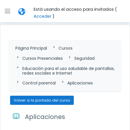
Salta al contenido principal
Está usando el acceso para invitados (
Panel lateral
Acceder
)
Página Principal
Cursos
Cursos Presenciales
Seguridad
Educación para el uso saludable de pantallas,
redes sociales e Internet
Control parental
Aplicaciones
Volver a la portada del curso
Aplicaciones