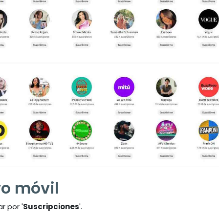
vo móvil
r por '
Suscripciones
'.