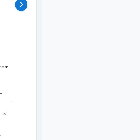
nes:
..