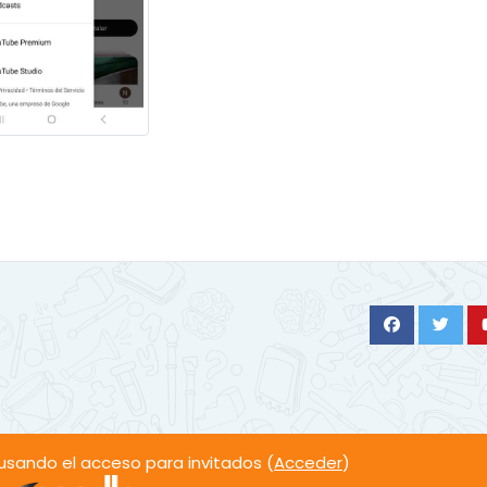
sando el acceso para invitados (
Acceder
)