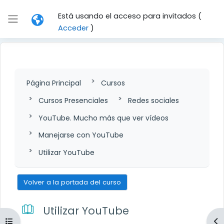
Salta al contenido principal
Está usando el acceso para invitados (
Panel lateral
Acceder
)
Página Principal
Cursos
Cursos Presenciales
Redes sociales
YouTube. Mucho más que ver vídeos
Manejarse con YouTube
Utilizar YouTube
Volver a la portada del curso
Utilizar YouTube
Abrir índice del curso
Ab