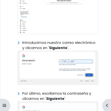
Introducimos nuestro correo electrónico
y clicamos en '
Siguiente
'.
Por último, escribimos la contraseña y
clicamos en '
Siguiente
'.
Abrir índice del curso
Ab