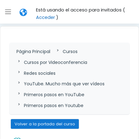
Salta al contenido principal
Está usando el acceso para invitados (
Panel lateral
Acceder
)
Página Principal
Cursos
Cursos por Videoconferencia
Redes sociales
YouTube. Mucho más que ver vídeos
Primeros pasos en YouTube
Primeros pasos en Youtube
Volver a la portada del curso