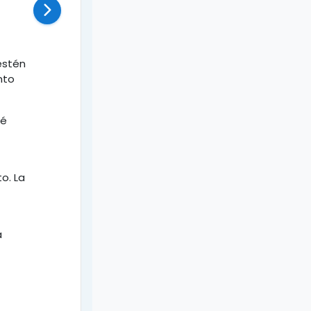
estén
nto
ué
o. La
á