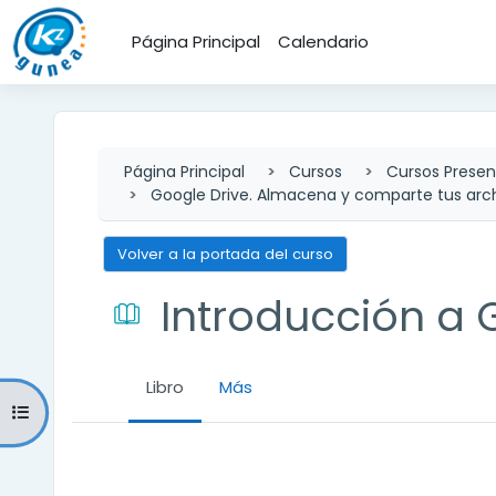
Salta al contenido principal
Página Principal
Calendario
Página Principal
Cursos
Cursos Presen
Google Drive. Almacena y comparte tus arc
Volver a la portada del curso
Introducción a 
Libro
Más
Abrir índice del curso
Requisitos de finalización