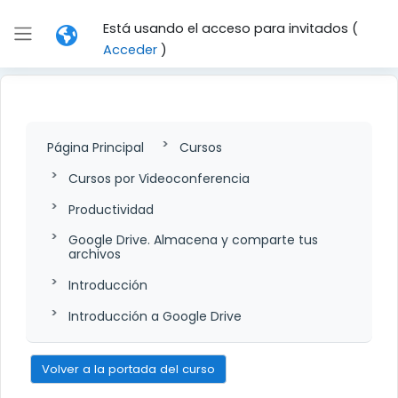
Salta al contenido principal
Está usando el acceso para invitados (
Panel lateral
Acceder
)
Página Principal
Cursos
Cursos por Videoconferencia
Productividad
Google Drive. Almacena y comparte tus
archivos
Introducción
Introducción a Google Drive
Volver a la portada del curso