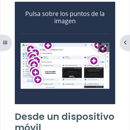
Pulsa sobre los puntos de la
imagen
Abrir índice del curso
Ab
Desde un dispositivo
móvil