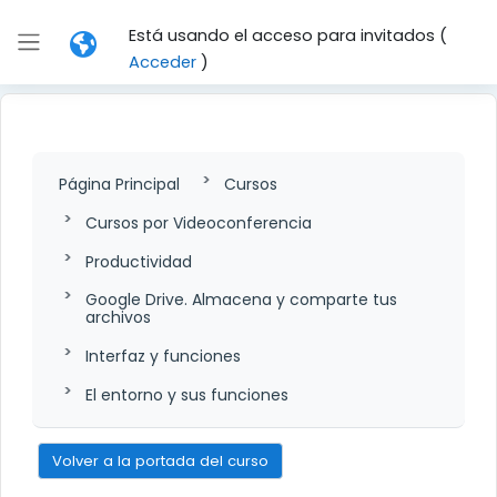
Salta al contenido principal
Está usando el acceso para invitados (
Panel lateral
Acceder
)
Página Principal
Cursos
Cursos por Videoconferencia
Productividad
Google Drive. Almacena y comparte tus
archivos
Interfaz y funciones
El entorno y sus funciones
Volver a la portada del curso