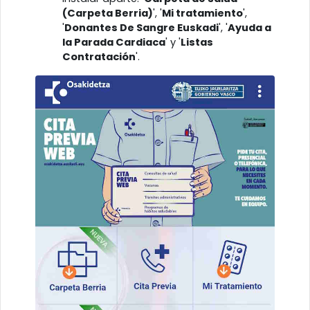
(Carpeta Berria)
', '
Mi tratamiento
',
'
Donantes De Sangre Euskadi
', '
Ayuda a
la Parada Cardiaca
' y '
Listas
Contratación
'.