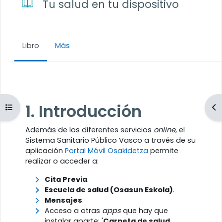
Tu salud en tu dispositivo
Libro
Más
Requisitos de finalización
1. Introducción
Abrir índice del curso
Ab
Además de los diferentes servicios
online
, el
Sistema Sanitario Público Vasco a través de su
aplicación
Portal Móvil Osakidetza
permite
realizar o acceder a:
Cita Previa
.
Escuela de salud (Osasun Eskola)
.
Mensajes
.
Acceso a otras
apps
que hay que
instalar aparte: '
Carpeta de salud