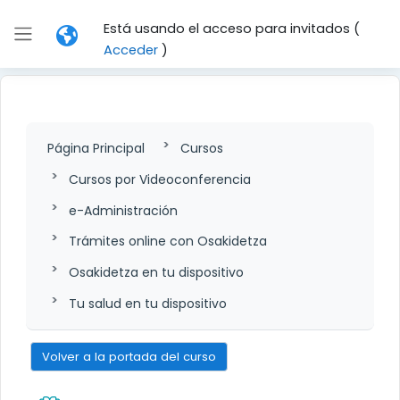
Salta al contenido principal
Está usando el acceso para invitados (
Panel lateral
Acceder
)
Página Principal
Cursos
Cursos por Videoconferencia
e-Administración
Trámites online con Osakidetza
Osakidetza en tu dispositivo
Tu salud en tu dispositivo
Volver a la portada del curso