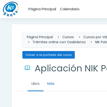
Salta al contenido principal
Página Principal
Calendario
Página Principal
Cursos
Cursos por Vi
Trámites online con Osakidetza
NIK Pat
Volver a la portada del curso
Aplicación NIK P
Libro
Más
Requisitos de finalización