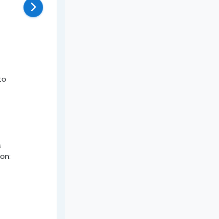
to
s
on: