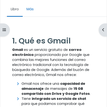
Libro
Más
Requisitos de finalización
Abrir índice del curso
Ab
1. Qué es Gmail
Gmail
es un servicio gratuito de
correo
electrónico
proporcionado por Google que
combina las mejores funciones del correo
electrónico tradicional con la tecnología de
búsqueda de Google. Además del buzón de
correo electrónico, Gmail nos ofrece:
Gmail nos ofrece una
capacidad de
almacenaje
de mensajes de
15 GB
compartido con Drive y Google Fotos
.
Tiene
integrado un servicio de chat
para que podamos comprobar qué