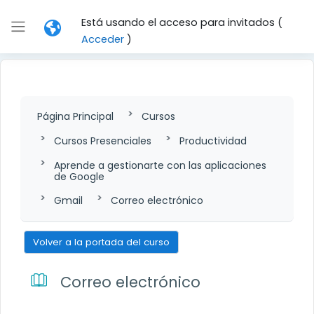
Salta al contenido principal
Está usando el acceso para invitados (
Panel lateral
Acceder
)
Página Principal
Cursos
Cursos Presenciales
Productividad
Aprende a gestionarte con las aplicaciones
de Google
Gmail
Correo electrónico
Volver a la portada del curso
Correo electrónico