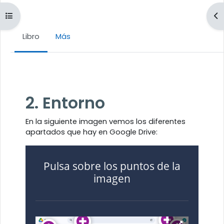
Abrir índice del curso
Ab
Libro
Más
Requisitos de finalización
2. Entorno
En la siguiente imagen vemos los diferentes
apartados que hay en Google Drive:
Pulsa sobre los puntos de la
imagen