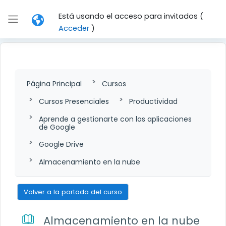
Salta al contenido principal
Está usando el acceso para invitados (
Panel lateral
Acceder
)
Página Principal
Cursos
Cursos Presenciales
Productividad
Aprende a gestionarte con las aplicaciones
de Google
Google Drive
Almacenamiento en la nube
Volver a la portada del curso
Almacenamiento en la nube