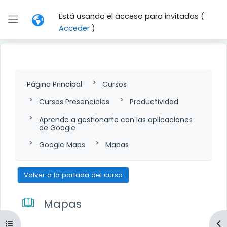
Salta al contenido principal
Está usando el acceso para invitados (
Panel lateral
Acceder
)
Página Principal
Cursos
Cursos Presenciales
Productividad
Aprende a gestionarte con las aplicaciones
de Google
Google Maps
Mapas
Volver a la portada del curso
Mapas
Abrir índice del curso
Ab