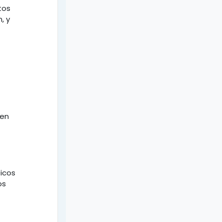
tos
, y
gen
ticos
os