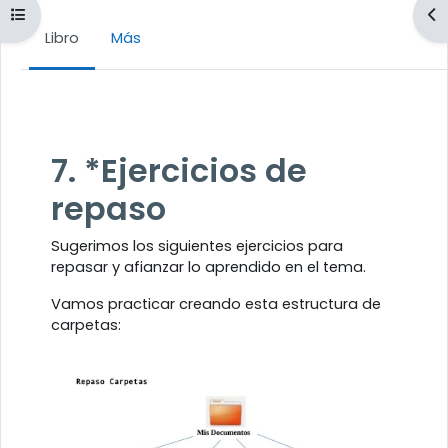
Abrir índice del curso
Ab
Libro
Más
Requisitos de finalización
7. *Ejercicios de
repaso
Sugerimos los siguientes ejercicios para
repasar y afianzar lo aprendido en el tema.
Vamos practicar creando esta estructura de
carpetas: