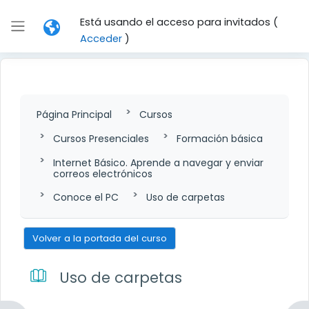
Salta al contenido principal
Está usando el acceso para invitados (
Panel lateral
Acceder
)
Página Principal
Cursos
Cursos Presenciales
Formación básica
Internet Básico. Aprende a navegar y enviar
correos electrónicos
Conoce el PC
Uso de carpetas
Volver a la portada del curso
Uso de carpetas