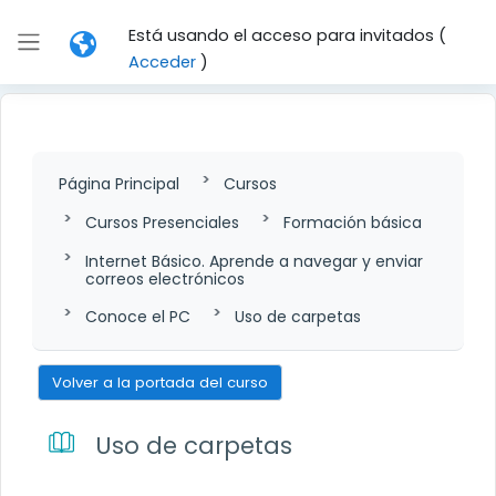
Salta al contenido principal
Está usando el acceso para invitados (
Panel lateral
Acceder
)
Página Principal
Cursos
Cursos Presenciales
Formación básica
Internet Básico. Aprende a navegar y enviar
correos electrónicos
Conoce el PC
Uso de carpetas
Volver a la portada del curso
Uso de carpetas