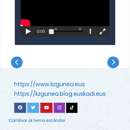
https://www.kzgunea.eus
https://kzgunea.blog.euskadi.eus
Cambiar al tema estándar