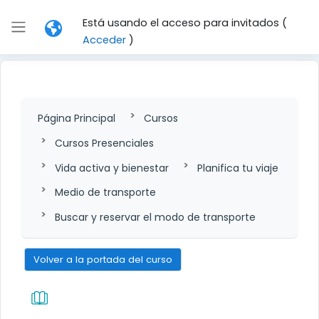
Salta al contenido principal
Está usando el acceso para invitados (
Panel lateral
Acceder
)
Página Principal
Cursos
Cursos Presenciales
Vida activa y bienestar
Planifica tu viaje
Medio de transporte
Buscar y reservar el modo de transporte
Volver a la portada del curso