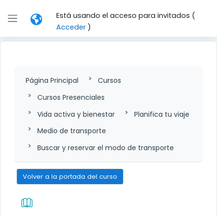
Salta al contenido principal
Está usando el acceso para invitados (
Panel lateral
Acceder
)
Página Principal
Cursos
Cursos Presenciales
Vida activa y bienestar
Planifica tu viaje
Medio de transporte
Buscar y reservar el modo de transporte
Volver a la portada del curso