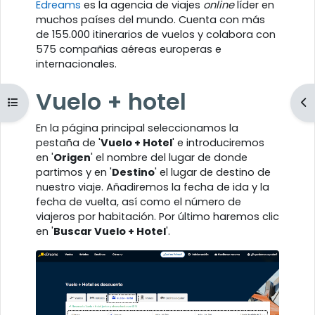
Edreams
es la agencia de viajes
online
líder en
muchos países del mundo. Cuenta con más
de 155.000 itinerarios de vuelos y colabora con
575 compañias aéreas europeras e
internacionales.
Vuelo + hotel
Abrir índice del curso
Ab
En la página principal seleccionamos la
pestaña de '
Vuelo + Hotel
' e introduciremos
en '
Origen
' el nombre del lugar de donde
partimos y en '
Destino
' el lugar de destino de
nuestro viaje. Añadiremos la fecha de ida y la
fecha de vuelta, así como el número de
viajeros por habitación. Por último haremos clic
en '
Buscar Vuelo + Hotel
'.