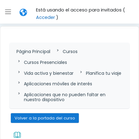
Salta al contenido principal
Está usando el acceso para invitados (
Panel lateral
Acceder
)
Página Principal
Cursos
Cursos Presenciales
Vida activa y bienestar
Planifica tu viaje
Aplicaciones móviles de interés
Aplicaciones que no pueden faltar en
nuestro dispositivo
Volver a la portada del curso