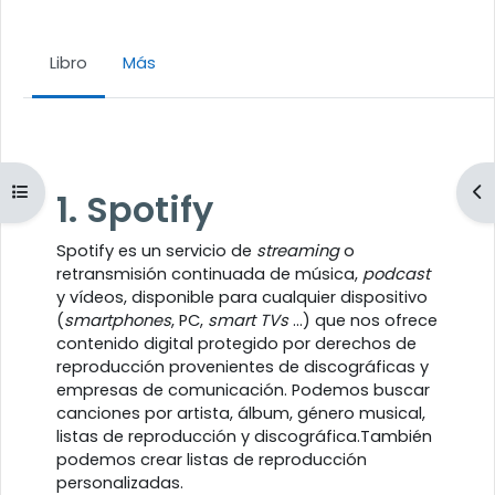
Libro
Más
Requisitos de finalización
Abrir índice del curso
Ab
1. Spotify
Spotify es un servicio de
streaming
o
retransmisión continuada de música,
podcast
y vídeos, disponible para cualquier dispositivo
(
smartphones
, PC,
smart TVs
...) que nos ofrece
contenido digital protegido por derechos de
reproducción provenientes de discográficas y
empresas de comunicación. Podemos buscar
canciones por artista, álbum, género musical,
listas de reproducción y discográfica.También
podemos crear listas de reproducción
personalizadas.