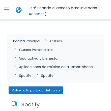
Salta al contenido principal
Está usando el acceso para invitados (
Panel lateral
Acceder
)
Página Principal
Cursos
Cursos Presenciales
Vida activa y bienestar
Aplicaciones de música en tu smartphone
Spotify
Spotify
Volver a la portada del curso
Spotify