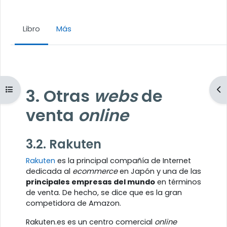
Libro
Más
Requisitos de finalización
Abrir índice del curso
Ab
3. Otras
webs
de
venta
online
3.2. Rakuten
Rakuten
es la principal compañía de Internet
dedicada al
ecommerce
en Japón y una de las
principales empresas del mundo
en términos
de venta. De hecho, se dice que es la gran
competidora de Amazon.
Rakuten.es es un centro comercial
online