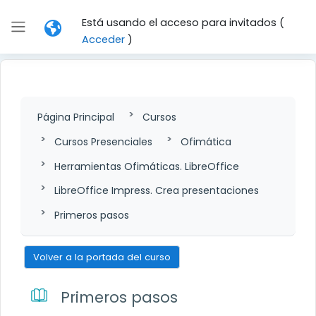
Salta al contenido principal
Está usando el acceso para invitados (
Panel lateral
Acceder
)
Página Principal
Cursos
Cursos Presenciales
Ofimática
Herramientas Ofimáticas. LibreOffice
LibreOffice Impress. Crea presentaciones
Primeros pasos
Volver a la portada del curso
Primeros pasos