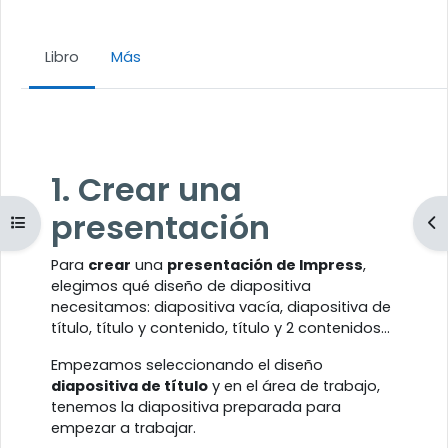
Libro
Más
Requisitos de finalización
1. Crear una
presentación
Abrir índice del curso
Ab
Para
crear
una
presentación de Impress
,
elegimos qué diseño de diapositiva
necesitamos: diapositiva vacía, diapositiva de
título, título y contenido, título y 2 contenidos...
Empezamos seleccionando el diseño
diapositiva de título
y en el área de trabajo,
tenemos la diapositiva preparada para
empezar a trabajar.