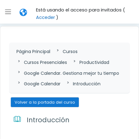
Salta al contenido principal
Está usando el acceso para invitados (
Panel lateral
Acceder
)
Página Principal
Cursos
Cursos Presenciales
Productividad
Google Calendar. Gestiona mejor tu tiempo
Google Calendar
Introducción
Volver a la portada del curso
Introducción