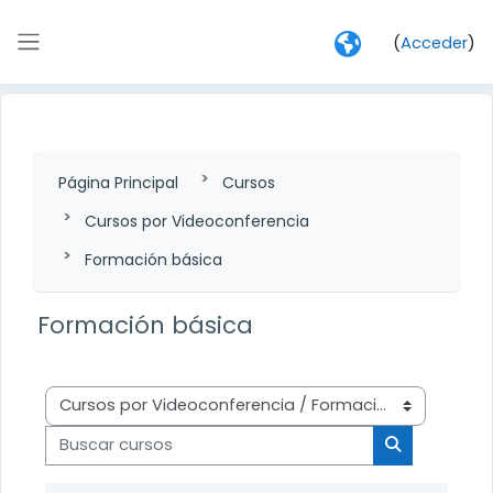
Salta al contenido principal
(
Acceder
)
Panel lateral
Página Principal
Cursos
Cursos por Videoconferencia
Formación básica
Formación básica
Categorías
Buscar cursos
Buscar curs