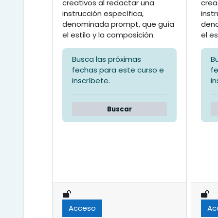
creativos al redactar una
crea
instrucción específica,
inst
denominada prompt, que guía
deno
el estilo y la composición.
el es
Busca las próximas
B
fechas para este curso e
f
inscríbete.
in
Buscar
Acceso
Ac