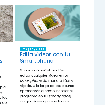
Imagen y vídeo
Edita vídeos con tu
Smartphone
s
Gracias a YouCut podrás
editar cualquier vídeo en tu
a
smartphone
de manera fácil y
rápida. A lo largo de este curso
opia
aprenderás a cómo instalar el
 y
programa en tu
smartphone
,
ellos
cargar vídeos para editarlos,
o de