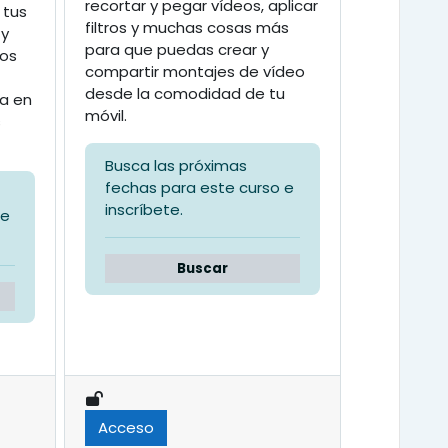
recortar y pegar vídeos, aplicar
 tus
filtros y muchas cosas más
 y
para que puedas crear y
tos
compartir montajes de vídeo
desde la comodidad de tu
da en
móvil.
s
Busca las próximas
fechas para este curso e
inscríbete.
 e
Buscar
Acceso