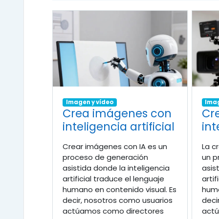
Imagen y vídeo
Imag
Crea imágenes con
Cr
inteligencia artificial
int
Crear imágenes con IA es un
La c
proceso de generación
un p
asistida donde la inteligencia
asis
artificial traduce el lenguaje
artif
humano en contenido visual. Es
huma
decir, nosotros como usuarios
deci
actúamos como directores
actú