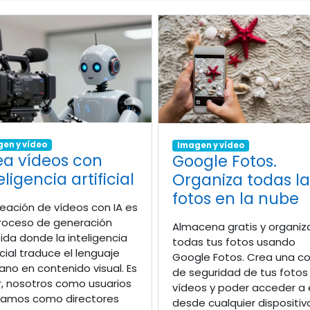
en y vídeo
Imagen y vídeo
ea vídeos con
Google Fotos.
eligencia artificial
Organiza todas la
fotos en la nube
reación de vídeos con IA es
roceso de generación
Almacena gratis y organiz
tida donde la inteligencia
todas tus fotos usando
icial traduce el lenguaje
Google Fotos. Crea una c
no en contenido visual. Es
de seguridad de tus fotos
r, nosotros como usuarios
vídeos y poder acceder a 
amos como directores
desde cualquier dispositiv