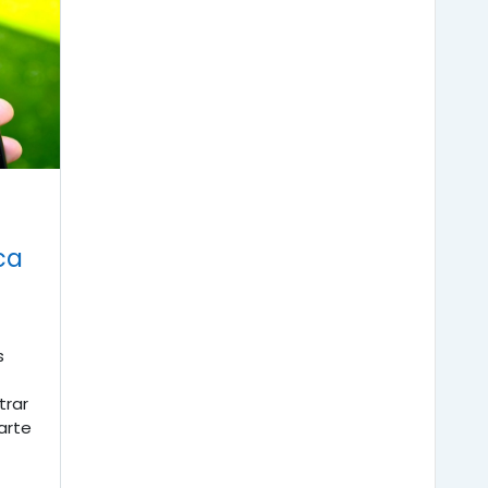
ica
s
trar
arte