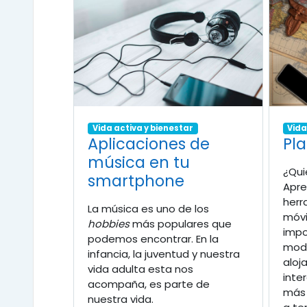
Vida activa y bienestar
Vida
Aplicaciones de
Pla
música en tu
¿Qui
smartphone
Apre
herr
La música es uno de los
móvi
hobbies
más populares que
impo
podemos encontrar. En la
modo
infancia, la juventud y nuestra
aloj
vida adulta esta nos
inte
acompaña, es parte de
más 
nuestra vida.