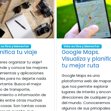
 activa y bienestar
Vida activa y bienestar
nifica tu viaje
Google Maps.
Visualiza y planif
eres organizar tu viaje?
tu mejor ruta
nde y conoce las mejores
amientas y aplicaciones
Google Maps es una
les para no dejarte nada
plataforma web de mapa
rtante. Busca el mejor
que nos permite explorar
 de transporte,
lugares de interés y encon
amiento o información de
direcciones de cualquier p
rés entre otras muchas
del mundo. Conoceremos
cosas. Son tantas cosas
algunos de sus principales