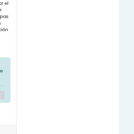
r el
r
apas
s
ción
 e