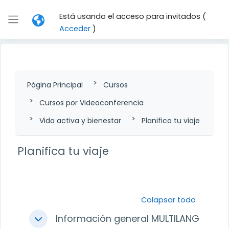
Salta al contenido principal
Está usando el acceso para invitados (
Panel lateral
Acceder
)
Página Principal
Cursos
Cursos por Videoconferencia
Vida activa y bienestar
Planifica tu viaje
Planifica tu viaje
Perfilado de sección
Colapsar todo
Información general MULTILANG
Colapsar