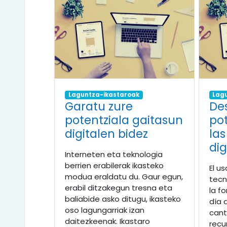
Laguntza-ikastaroak
Lag
Garatu zure
Des
potentziala gaitasun
po
digitalen bidez
la
dig
Interneten eta teknologia
berrien erabilerak ikasteko
El u
modua eraldatu du. Gaur egun,
tecn
erabil ditzakegun tresna eta
la f
baliabide asko ditugu, ikasteko
día 
oso lagungarriak izan
cant
daitezkeenak. Ikastaro
recu