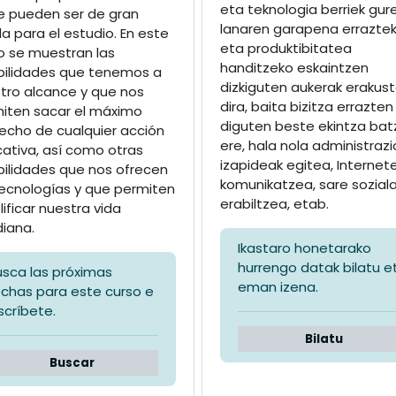
eta teknologia berriek gur
e pueden ser de gran
lanaren garapena errazte
a para el estudio. En este
eta produktibitatea
o se muestran las
handitzeko eskaintzen
bilidades que tenemos a
dizkiguten aukerak erakus
tro alcance y que nos
dira, baita bizitza errazten
iten sacar el máximo
diguten beste ekintza bat
echo de cualquier acción
ere, hala nola administrazi
ativa, así como otras
izapideak egitea, Internet
bilidades que nos ofrecen
komunikatzea, sare sozial
tecnologías y que permiten
erabiltzea, etab.
lificar nuestra vida
diana.
Ikastaro honetarako
hurrengo datak bilatu e
usca las próximas
eman izena.
echas para este curso e
scríbete.
Bilatu
Buscar