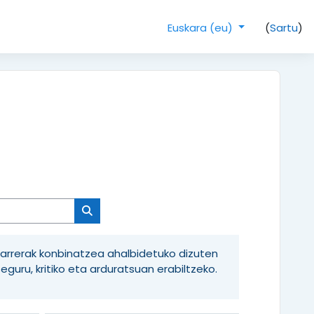
(
Sartu
)
Euskara ‎(eu)‎
Bilatu Ikastaroak
 jarrerak konbinatzea ahalbidetuko dizuten
guru, kritiko eta arduratsuan erabiltzeko.