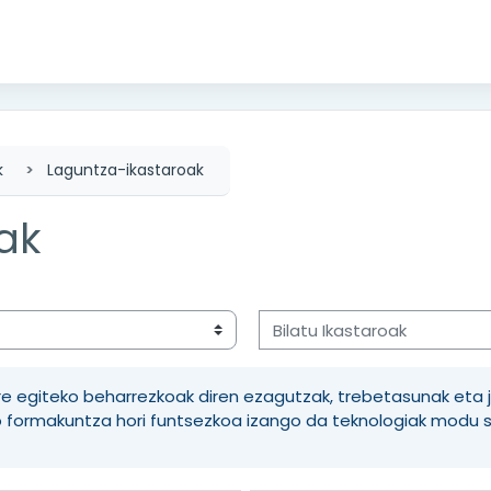
k
Laguntza-ikastaroak
ak
Bilatu Ikastaroak
urre egiteko beharrezkoak diren ezagutzak, trebetasunak eta
o formakuntza hori funtsezkoa izango da teknologiak modu se