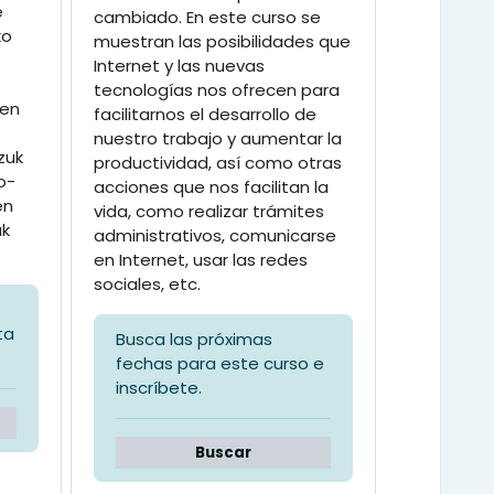
e
cambiado. En este curso se
ko
muestran las posibilidades que
Internet y las nuevas
tecnologías nos ofrecen para
ten
facilitarnos el desarrollo de
nuestro trabajo y aumentar la
zuk
productividad, así como otras
o-
acciones que nos facilitan la
en
vida, como realizar trámites
ak
administrativos, comunicarse
en Internet, usar las redes
sociales, etc.
ta
Busca las próximas
fechas para este curso e
inscríbete.
Buscar