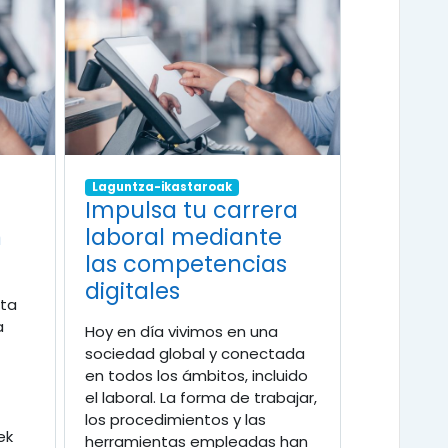
Laguntza-ikastaroak
-
Impulsa tu carrera
n
laboral mediante
las competencias
digitales
eta
a
Hoy en día vivimos en una
sociedad global y conectada
en todos los ámbitos, incluido
el laboral. La forma de trabajar,
los procedimientos y las
ek
herramientas empleadas han