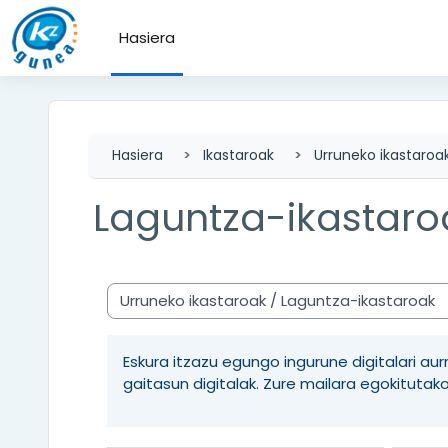
Joan eduki nagusira zuzenean
Hasiera
Hasiera
Ikastaroak
Urruneko ikastaroa
Laguntza-ikastaro
Ikastaro-kategoriak
Eskura itzazu egungo ingurune digitalari a
gaitasun digitalak. Zure mailara egokitutak