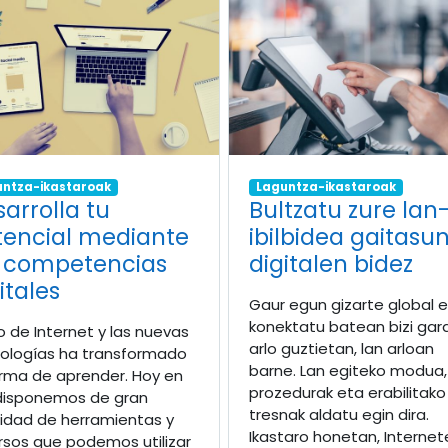
untza-ikastaroak
Laguntza-ikastaroak
arrolla tu
Bultzatu zure lan
tencial mediante
ibilbidea gaitasu
s competencias
digitalen bidez
itales
Gaur egun gizarte global 
konektatu batean bizi gar
so de Internet y las nuevas
arlo guztietan, lan arloan
ologías ha transformado
barne. Lan egiteko modua,
orma de aprender. Hoy en
prozedurak eta erabilitako
disponemos de gran
tresnak aldatu egin dira.
idad de herramientas y
Ikastaro honetan, Internet
rsos que podemos utilizar