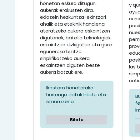
honetan eskura ditugun
y qu
aukerak erakusten dira,
ayud
edozein hezkuntza-ekintzari
curs
ahalik eta etekinik handiena
posi
ateratzeko aukera eskaintzen
nues
digutenak, bai eta teknologiek
perm
eskaintzen dizkiguten eta gure
prov
eguneroko bizitza
educ
sinplifikatzeko aukera
posi
eskaintzen diguten beste
las 
aukera batzuk ere.
simp
coti
Ikastaro honetarako
hurrengo datak bilatu eta
B
eman izena.
f
in
Bilatu