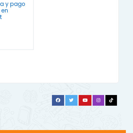
a y pago
 en
t