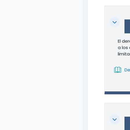
Colapsa
El de
a los
limit
De
Colapsa