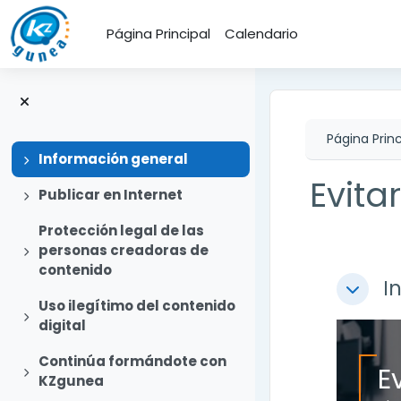
Salta al contenido principal
Página Principal
Calendario
Página Princ
Expandir
Información general
Evita
Expandir
Publicar en Internet
Protección legal de las
Expandir
personas creadoras de
Perfi
contenido
I
Colapsa
Uso ilegítimo del contenido
Expandir
digital
Continúa formándote con
E
Expandir
KZgunea