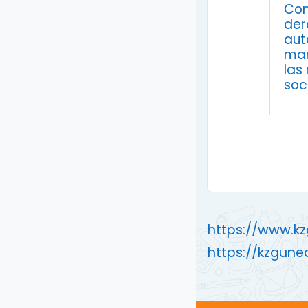
Con
der
aut
man
las
soc
https://www.k
https://kzgune