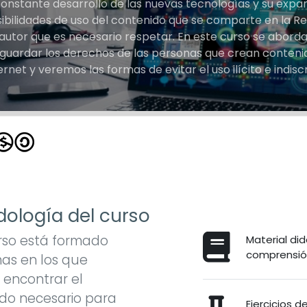
constante desarrollo de las nuevas tecnologías y su exp
ibilidades de uso del contenido que se comparte en la R
autor que es necesario respetar. En este curso se aborda
guardar los derechos de las personas que crean conteni
ernet y veremos las formas de evitar el uso ilícito e indis
ología del curso
rso está formado
Material did
comprensión
as en los que
encontrar el
do necesario para
Ejercicios 