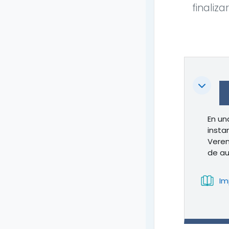
finaliza
Colapsa
En un
insta
Verem
de au
Im