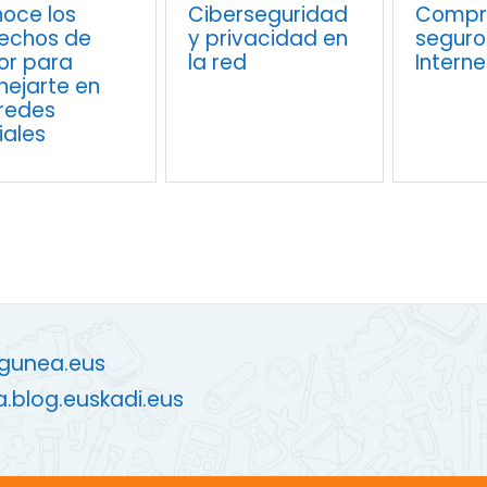
oce los
Ciberseguridad
Compr
echos de
y privacidad en
seguro
or para
la red
Interne
ejarte en
 redes
iales
zgunea.eus
a.blog.euskadi.eus