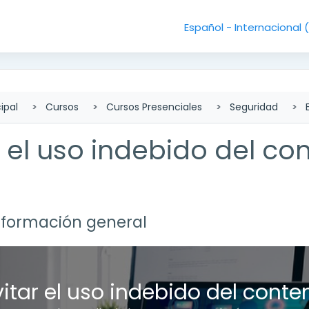
Español - Internacional ‎
ipal
Cursos
Cursos Presenciales
Seguridad
r el uso indebido del con
lado de sección
nformación general
r
vitar el uso indebido del conten