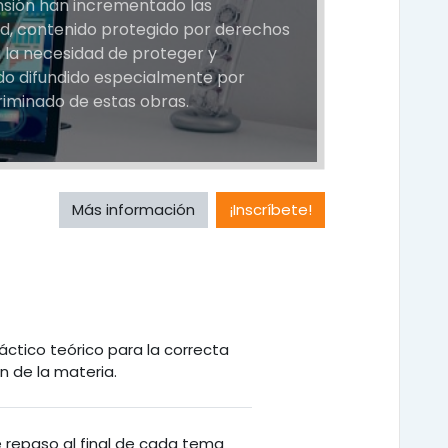
ansión han incrementado las
ed, contenido protegido por derechos
 la necesidad de proteger y
do difundido especialmente por
criminado de estas obras.
Más información
¡Inscríbete!
áctico teórico para la correcta
 de la materia.
de repaso al final de cada tema