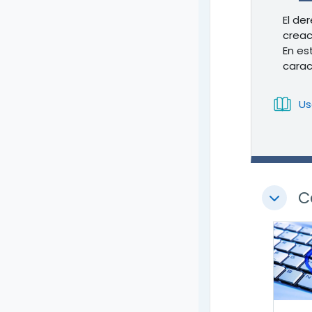
El de
creac
En es
carac
Us
C
Colapsa