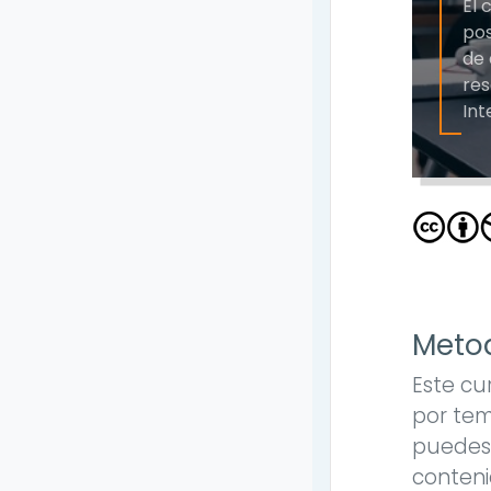
El 
pos
de 
res
Int
Metod
Este cu
por tem
puedes 
conteni