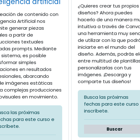
eligencia artificial
¿Quieres crear tus propios
diseños? Ahora puedes
reación de contenido con
hacerlo de una manera m
igencia Artificial nos
intuitiva a través de Canva
ite generar piezas
una herramienta muy senci
les a partir de
de utilizar con la que podr
rucciones textuales
iniciarte en el mundo del
adas prompts. Mediante
diseño. Además, podrás el
 sistema, es posible
entre multitud de plantilla
sformar simples
personalizarlas con tus
caciones en resultados
imágenes. ¡Descarga y
esionales, abarcando
comparte tus diseños!
e imágenes estáticas
a complejas producciones
ovisuales en movimiento.
Busca las próximas
fechas para este curso
inscríbete.
usca las próximas
echas para este curso e
scríbete.
Buscar