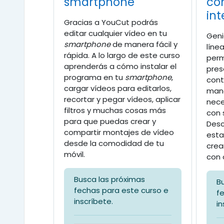
smartphone
co
int
Gracias a YouCut podrás
editar cualquier vídeo en tu
Geni
smartphone
de manera fácil y
líne
rápida. A lo largo de este curso
perm
aprenderás a cómo instalar el
pres
programa en tu
smartphone
,
cont
cargar vídeos para editarlos,
mane
recortar y pegar vídeos, aplicar
nece
filtros y muchas cosas más
con 
para que puedas crear y
Desc
compartir montajes de vídeo
esta
desde la comodidad de tu
crea
móvil.
con 
Busca las próximas
B
fechas para este curso e
f
inscríbete.
in