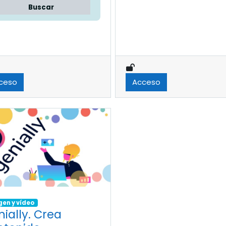
Buscar
ceso
Acceso
en y vídeo
ially. Crea