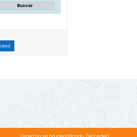
Buscar
ceso
Usted no se ha identificado. (
Acceder
)