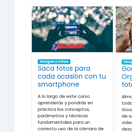
Imagen y vídeo
Imag
Saca fotos para
Goo
cada ocasión con tu
Org
smartphone
fot
A lo largo de este curso
Alma
aprenderás y pondrás en
toda
práctica los conceptos,
Goog
parámetros y técnicas
de s
fundamentales para un
víde
correcto uso de la cámara de
desd