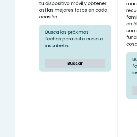
tu dispositivo móvil y obtener
mane
así las mejores fotos en cada
recu
ocasión.
fami
en á
comp
Busca las próximas
func
fechas para este curso e
cosa
inscríbete.
B
Buscar
f
in