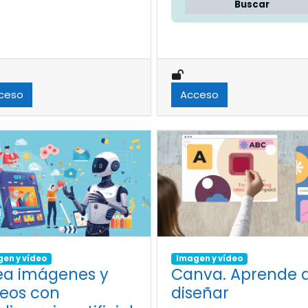
Buscar
ceso
Acceso
en y vídeo
Imagen y vídeo
ea imágenes y
Canva. Aprende 
deos con
diseñar