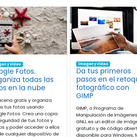
Imagen y vídeo
en y vídeo
Da tus primeros
gle Fotos.
pasos en el reto
aniza todas las
fotográfico con
os en la nube
GIMP
cena gratis y organiza
s tus fotos usando
GIMP, o Programa de
le Fotos. Crea una copia
Manipulación de Imágene
eguridad de tus fotos y
GNU, es un editor de imá
os y poder acceder a ellos
gratuito y de código abier
e cualquier dispositivo de
disponible para Windows,