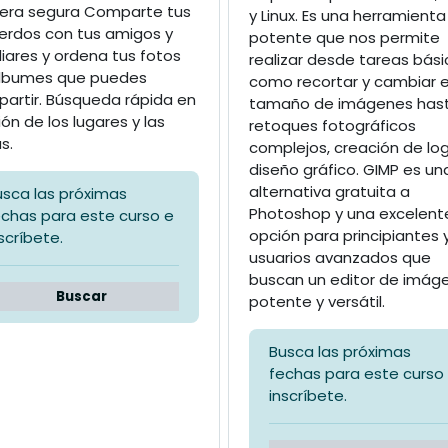
ra segura Comparte tus
y Linux. Es una herramienta
erdos con tus amigos y
potente que nos permite
liares y ordena tus fotos
realizar desde tareas bás
lbumes que puedes
como recortar y cambiar e
artir. Búsqueda rápida en
tamaño de imágenes has
ión de los lugares y las
retoques fotográficos
s.
complejos, creación de lo
diseño gráfico. GIMP es un
alternativa gratuita a
usca las próximas
Photoshop y una excelent
echas para este curso e
opción para principiantes 
scríbete.
usuarios avanzados que
buscan un editor de imág
Buscar
potente y versátil.
Busca las próximas
fechas para este curso
inscríbete.