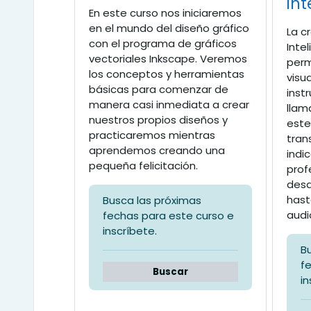
int
En este curso nos iniciaremos
en el mundo del diseño gráfico
La c
con el programa de gráficos
Intel
vectoriales Inkscape. Veremos
perm
los conceptos y herramientas
visua
básicas para comenzar de
inst
manera casi inmediata a crear
llam
nuestros propios diseños y
este
practicaremos mientras
tran
aprendemos creando una
indi
pequeña felicitación.
prof
desd
hast
Busca las próximas
audi
fechas para este curso e
inscríbete.
B
f
Buscar
in