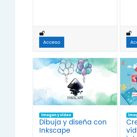
Acceso
Ac
Imagen y vídeo
Imag
Dibuja y diseña con
Cr
Inkscape
ví