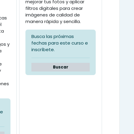
mejorar tus fotos y aplicar
filtros digitales para crear
imágenes de calidad de
icas
manera rápida y sencilla.
l
ta
Busca las próximas
fechas para este curso e
gos y
inscríbete.
a
e
Buscar
y
enes
 e