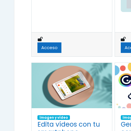
Acceso
Ac
Imagen y vídeo
Imag
Edita vídeos con tu
Gen