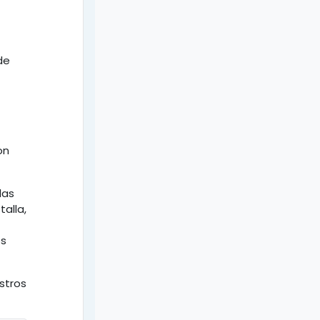
de
on
las
alla,
os
estros