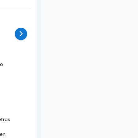
to
otras
 en