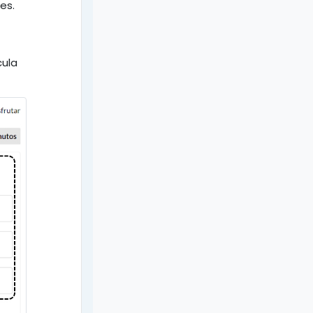
es.
cula