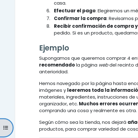
casa.
Efectuar el pago
: Elegiremos un m
Confirmar la compra
: Revisamos p
Recibir confirmación de compra 
pedido. Si es un producto, quedamos 
Ejemplo
Supongamos que queremos comprar 4 entr
recomendado
la página
web
del recinto 
anterioridad.
Hemos navegado por la página hasta enco
imágenes y
leeremos toda la informaci
materiales, ingredientes, instrucciones de uso
organizador, etc.
Muchos errores ocurre
comprando una cosa y realmente es otra.
Según cómo sea la tienda, nos dejará
añad
Abrir índice del curso
productos, para comprar variedad de cosas.